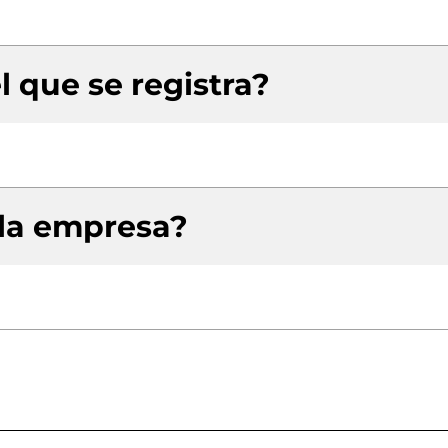
l que se registra?
 la empresa?