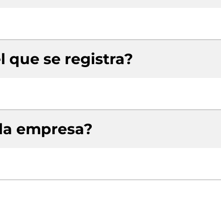
l que se registra?
 la empresa?