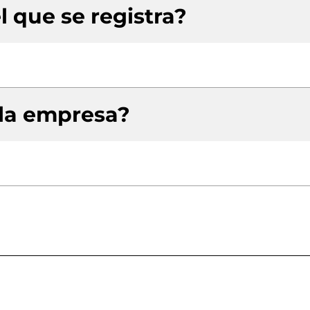
l que se registra?
 la empresa?