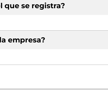
l que se registra?
 la empresa?