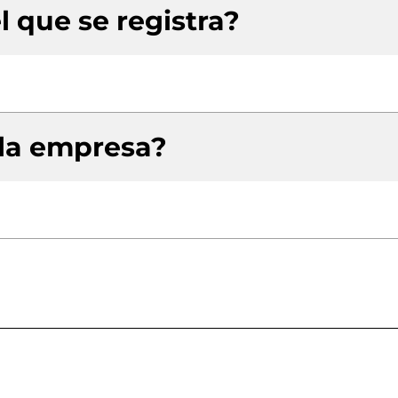
l que se registra?
 la empresa?