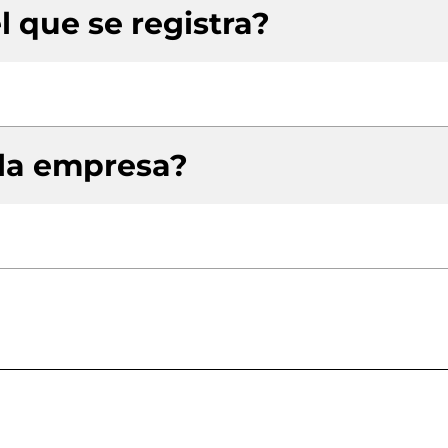
l que se registra?
 la empresa?