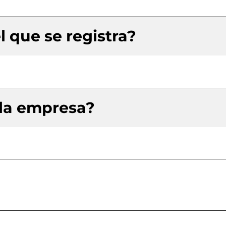
l que se registra?
 la empresa?