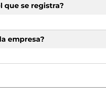
l que se registra?
 la empresa?