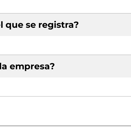
l que se registra?
 la empresa?