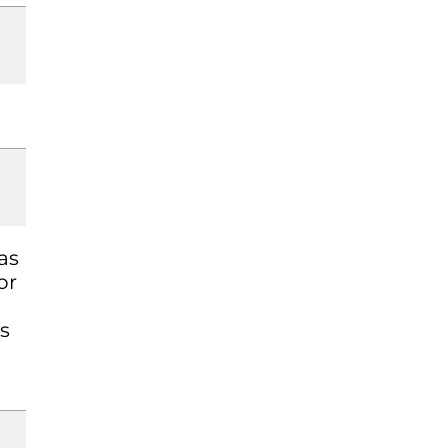
as
or
s