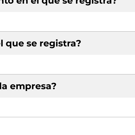
to en el que se registra?
l que se registra?
 la empresa?