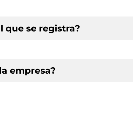
l que se registra?
 la empresa?