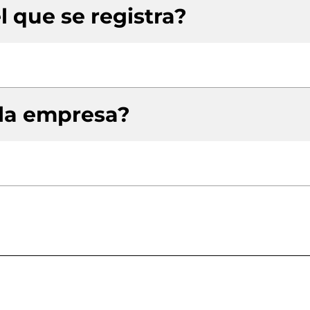
l que se registra?
 la empresa?