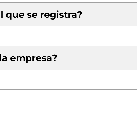
l que se registra?
 la empresa?