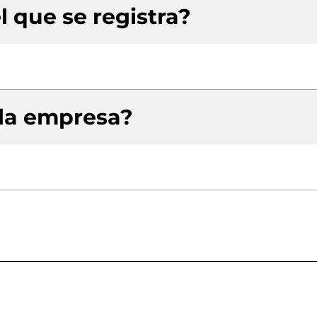
l que se registra?
 la empresa?