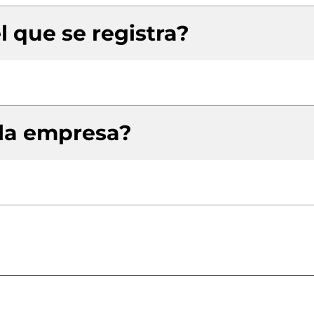
l que se registra?
 la empresa?