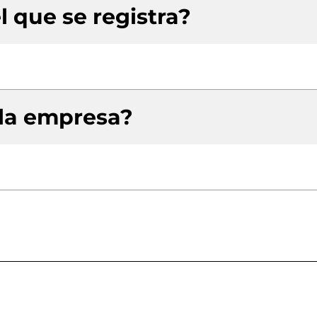
l que se registra?
 la empresa?