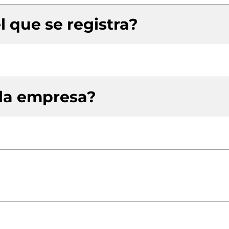
l que se registra?
 la empresa?