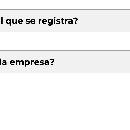
l que se registra?
 la empresa?