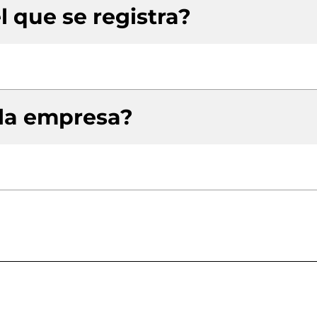
l que se registra?
 la empresa?