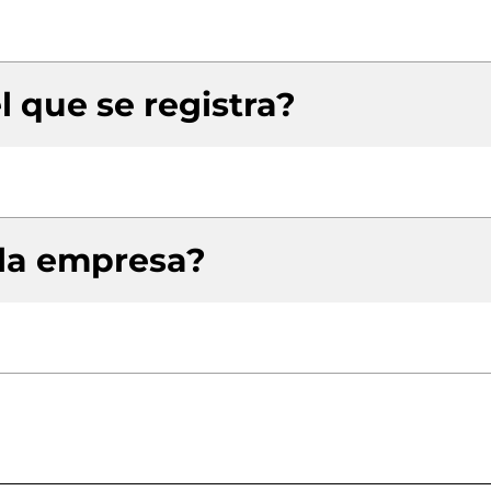
l que se registra?
 la empresa?