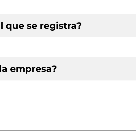
l que se registra?
 la empresa?