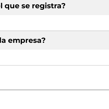
l que se registra?
 la empresa?