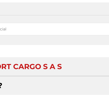
RT CARGO S A S
?