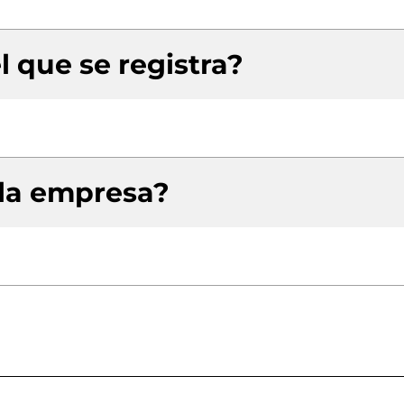
l que se registra?
 la empresa?