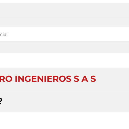
RO INGENIEROS S A S
?