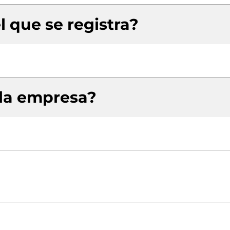
l que se registra?
 la empresa?