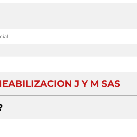
EABILIZACION J Y M SAS
?