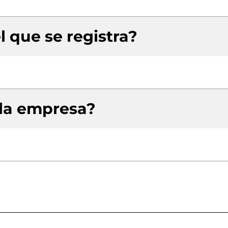
l que se registra?
 la empresa?