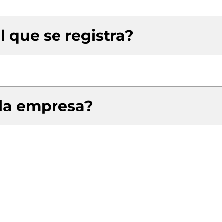
l que se registra?
 la empresa?