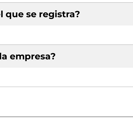
l que se registra?
 la empresa?