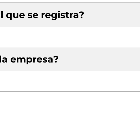
l que se registra?
 la empresa?