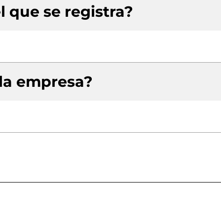
l que se registra?
 la empresa?