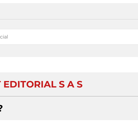
 EDITORIAL S A S
?