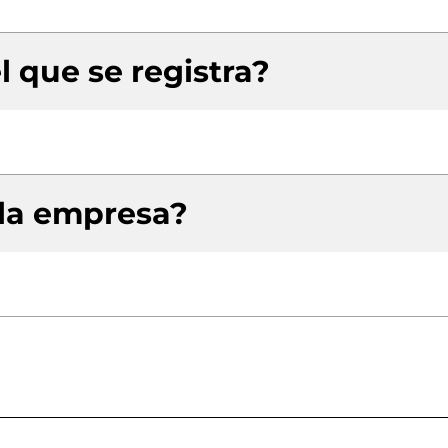
l que se registra?
 la empresa?