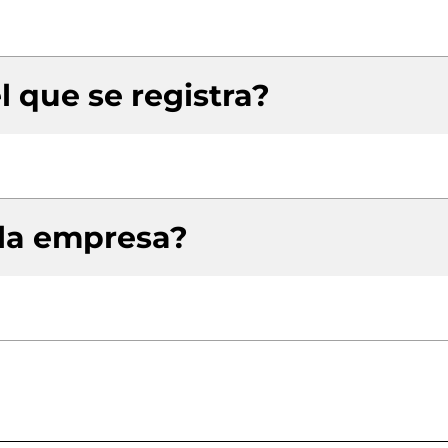
l que se registra?
 la empresa?