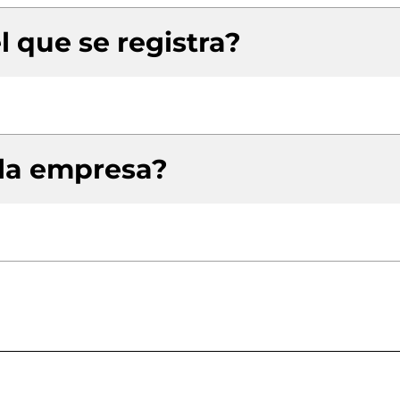
l que se registra?
 la empresa?