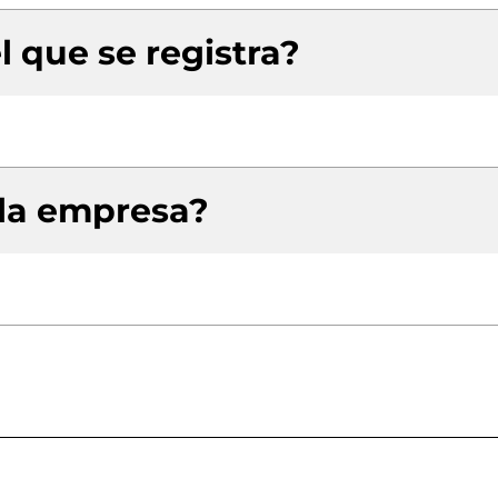
l que se registra?
 la empresa?