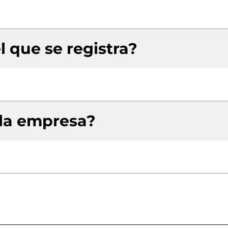
l que se registra?
 la empresa?