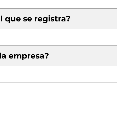
l que se registra?
 la empresa?