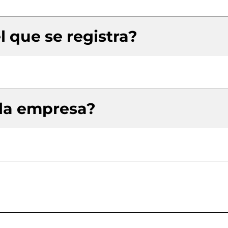
l que se registra?
 la empresa?