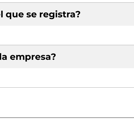
l que se registra?
 la empresa?