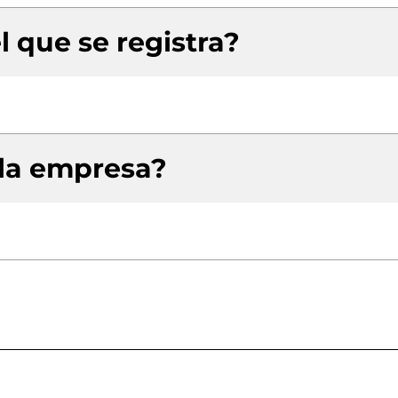
l que se registra?
 la empresa?