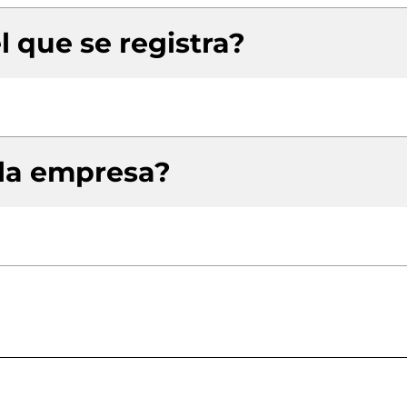
l que se registra?
 la empresa?