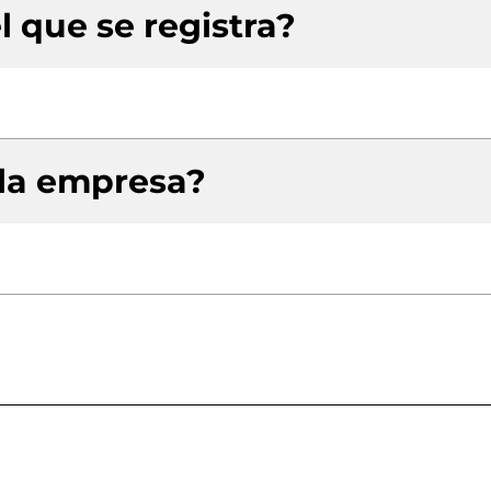
l que se registra?
 la empresa?