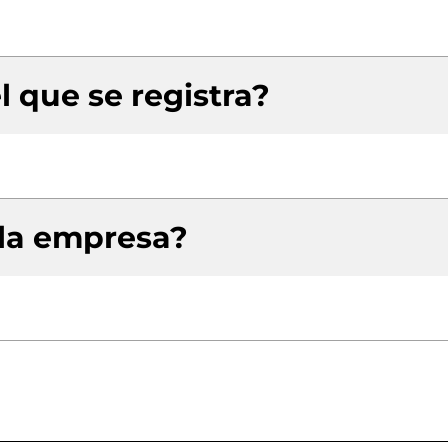
l que se registra?
 la empresa?