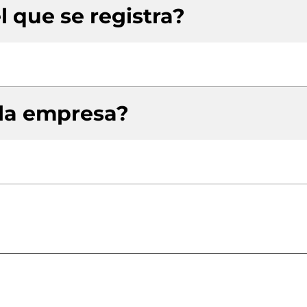
l que se registra?
 la empresa?