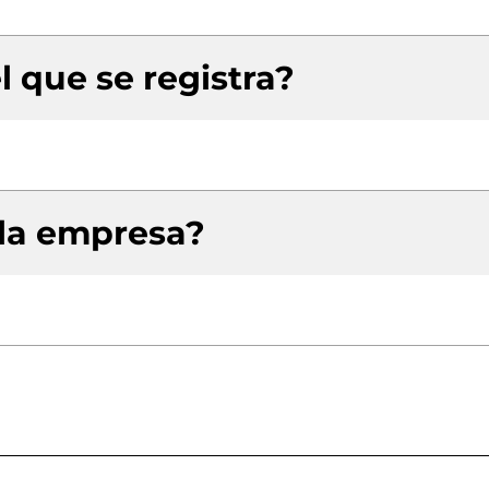
l que se registra?
 la empresa?