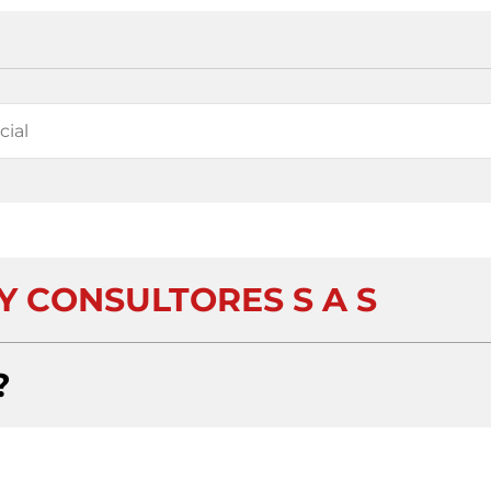
Y CONSULTORES S A S
?