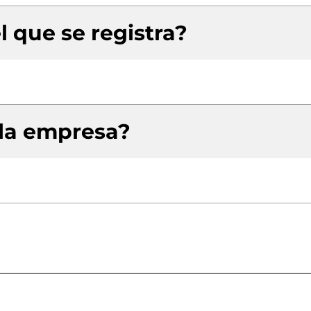
l que se registra?
 la empresa?