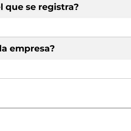
l que se registra?
 la empresa?