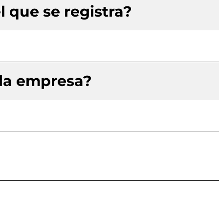
l que se registra?
 la empresa?