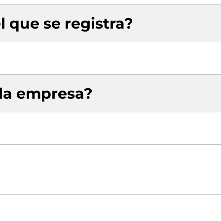
l que se registra?
 la empresa?