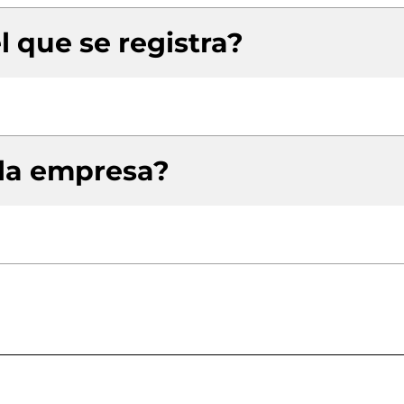
l que se registra?
 la empresa?