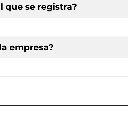
l que se registra?
 la empresa?